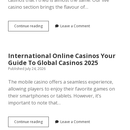
casinos that I tried is almost the same. Our live
casino section brings the flavour of…
Online
Continue reading
Leave a Comment
Casino
Guide:
Expert
Reviews
&
International Online Casinos Your
Rankings
Guide To Global Casinos 2025
of
the
Published July 24, 2026
Top
Gambling
The mobile casino offers a seamless experience,
Sites
allowing players to enjoy their favorite games on
in
2025
their smartphones or tablets. However, it’s
important to note that…
International
Continue reading
Leave a Comment
Online