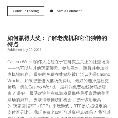
Top
Continue reading
Leave a Comment
Online
Casinos
2025
Best
Canadian
如何赢得大奖：了解老虎机和它们独特的
Online
特点
Casino
Sites
Published July 20, 2026
Casino World的伟大之处在于它确实是真正的社交场所
——您可以与其他玩家聊天、参加派对、跳舞并参加老
虎机锦标赛。 最好的免费在线赌场被广泛认为是Casino
World。 如果您想进入赌场免费玩，最好的选择是社交
赌场，例如Casino World。 最好的免费在线赌场是哪一
家？ 最好、最受欢迎的在线游戏是那些最受喜爱的美国
赌场的游戏。 要获得最佳获胜机会，您应该用最高
的“玩家回报率”（RTP）来玩游戏，RTP是机器设定的
支付百分比。 我玩免费老虎机可以赢得真钱吗？ 我可以