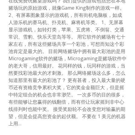
在线免费玩赌桌游戏吗？ 我们提供的游戏包括您在本地
赌场玩的原始游戏，就像Game King制作的游戏一样。
2、有屏幕图象显示的游戏机，所有街机电脑板，如成
人游乐机的赛马机、扑克机、麻将机等类。 1、无屏幕
显示游戏机，如转灯类，苹果、五虎将、不倒翁、交通
常识、雪豹、快乐天堂岛等等。 用它软件的赌场有七十
家左右，所有这些赌场共享一个彩池，可想而知这个彩
池肯定是最大的。 目前网络赌场中拥有最大彩池的是用
Microgaming软件的赌场，Microgaming是赌场软件中
的老大哥，信用最好。 花同样的钱，玩同样的游戏，当
然要找彩池最大的才刺激。 那么网络赌场这么多，怎么
知道那里有最大的彩池了？ 更有甚者，投入最大量的硬
币还有资格竞争累积大奖，它的奖金金额巨大，但是摇
中特定组合的机会也非常渺茫。 一次多币的目的很多，
有些能够让您赢得的钱翻倍，而有些让玩家摇到非中心
线排列时也能中奖。 接受奖励轮不会改变您对输赢的期
望，但是会提高您资金的起伏额。 不要在 1 美元的机器
上用…