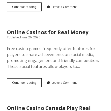
如
Continue reading
Leave a Comment
何
赢
得
大
奖：
Online Casinos for Real Money
了
Published June 26, 2026
解
老
虎
Free casino games frequently offer features for
机
players to share achievements on social media,
和
promoting engagement and friendly competition.
它
们
These social features allow players to…
独
特
的
特
Online
Continue reading
Leave a Comment
点
Casinos
for
Real
Money
Online Casino Canada Play Real