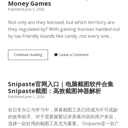
Money Games
Published June 5, 2026
Not only are they licensed, but which territory are
they regulated by? With gaming licenses handed out
by tax-friendly islands like candy, not every one…
Online
Continue reading
Leave a Comment
Casino
Canada
Play
Real
Money
Snipaste官网入口 | 电脑截图软件合集
Games
Snipaste截图：高效截图神器解析
Published June 1, 2026
在日常办公与学习中，屏幕截图工具已经成为不可或缺
的效率助手。对于需要频繁记录屏幕内容的用户来说，
选择一款好用的截图工具尤为重要。 Snipaste是一款广